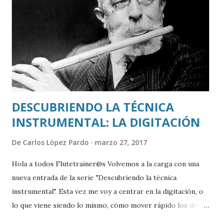
a vosotros o a vuestros alumnos, no dudéis en preguntarle.
Podéis contactar con ella por aquí , indicando que vuestra
consulta va dirigida a María José o en nuestro correo
electrónico educaflauta@gmail.com. No os perdáis sus
vídeos sobre la posición de la espalda y las manos. Para m...
DESCUBRIENDO LA TÉCNICA
INSTRUMENTAL: LA DIGITACIÓN
De
Carlos López Pardo
marzo 27, 2017
Hola a todos Flutetrainer@s Volvemos a la carga con una
nueva entrada de la serie "Descubriendo la técnica
instrumental". Esta vez me voy a centrar en la digitación, o
lo que viene siendo lo mismo, cómo mover rápido los dedos
sin liarla parda.