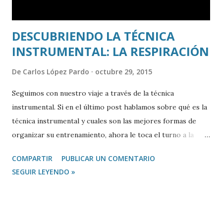
DESCUBRIENDO LA TÉCNICA
INSTRUMENTAL: LA RESPIRACIÓN
De
Carlos López Pardo
octubre 29, 2015
Seguimos con nuestro viaje a través de la técnica
instrumental. Si en el último post hablamos sobre qué es la
técnica instrumental y cuales son las mejores formas de
organizar su entrenamiento, ahora le toca el turno a la
RESPIRACIÓN. Como ya os comenté anteriormente, la
COMPARTIR
PUBLICAR UN COMENTARIO
técnica instrumental se divide en cuatro grandes bloques:
SEGUIR LEYENDO »
RESPIRACIÓN SONIDO DIGITACIÓN ARTICULACIÓN Cada
uno de estos bloques tiene asociada una musculatura que
hay que entrenar y desarrollar gradualmente si queremos
que nuestra técnica instrumental mejore de forma rápida y