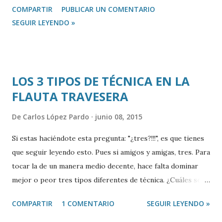
COMPARTIR
PUBLICAR UN COMENTARIO
técnica instrumental se divide en cuatro grandes bloques:
SEGUIR LEYENDO »
RESPIRACIÓN SONIDO DIGITACIÓN ARTICULACIÓN Cada
uno de estos bloques tiene asociada una musculatura que
hay que entrenar y desarrollar gradualmente si queremos
que nuestra técnica instrumental mejore de forma rápida y
LOS 3 TIPOS DE TÉCNICA EN LA
equilibrada. De nada nos servirá poder hacer escalas a
FLAUTA TRAVESERA
velocidades de vértigo si nuestro sonido no es bueno (en el
próximo post hablaremos de cuales son las cualidades de
De
Carlos López Pardo
junio 08, 2015
un buen sonido), igual que tampoco sirve haber
desarrollado un gran sonido que no somos capaces de
Si estas haciéndote esta pregunta: "¿tres?!!!", es que tienes
mantener cuando entra en juego la articulación. Por esto es
que seguir leyendo esto. Pues si amigos y amigas, tres. Para
de vital importancia que vayamos entrenando cada uno de
tocar la de un manera medio decente, hace falta dominar
los aspectos técnicos de manera...
mejor o peor tres tipos diferentes de técnica. ¿Cuáles son?
1. TÉCNICA CORPORAL Para tocar un instrumento, no
COMPARTIR
1 COMENTARIO
SEGUIR LEYENDO »
viene nada mal conocer un poco nuestro cuerpo. Es decir,
cómo funciona y cual es la mejor manera de emplear sus