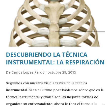
c
o
m
e
n
t
a
r
i
o
DESCUBRIENDO LA TÉCNICA
INSTRUMENTAL: LA RESPIRACIÓN
De
Carlos López Pardo
octubre 29, 2015
Seguimos con nuestro viaje a través de la técnica
instrumental. Si en el último post hablamos sobre qué es la
técnica instrumental y cuales son las mejores formas de
organizar su entrenamiento, ahora le toca el turno a la
RESPIRACIÓN. Como ya os comenté anteriormente, la