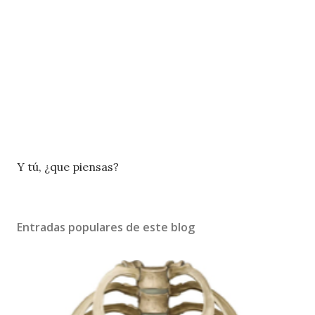
P
Y tú, ¿que piensas?
u
b
l
Entradas populares de este blog
i
c
a
r
u
n