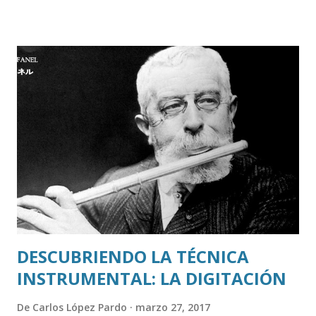
recursos sin llegar a romper algo por el camino. Y es que,
aunque no os lo creáis, ¡se puede tocar sin dolor! Raro, eh?.
Eso pensé yo hasta que mi hermana me dio un día cuatro
consejillos que me cambiaron la vida. Si os duele algo, o si
queréis saber como podéis evitar que os duela en el futuro
a vosotros o a vuestros alumnos, no dudéis en preguntarle.
Podéis contactar con ella por aquí , indicando que vuestra
consulta va dirigida a María José o en nuestro correo
electrónico educaflauta@gmail.com. No os perdáis sus
vídeos sobre la posición de la espalda y las manos. Para m...
DESCUBRIENDO LA TÉCNICA
INSTRUMENTAL: LA DIGITACIÓN
De
Carlos López Pardo
marzo 27, 2017