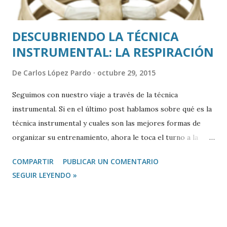
DESCUBRIENDO LA TÉCNICA
INSTRUMENTAL: LA RESPIRACIÓN
De
Carlos López Pardo
octubre 29, 2015
Seguimos con nuestro viaje a través de la técnica
instrumental. Si en el último post hablamos sobre qué es la
técnica instrumental y cuales son las mejores formas de
organizar su entrenamiento, ahora le toca el turno a la
RESPIRACIÓN. Como ya os comenté anteriormente, la
COMPARTIR
PUBLICAR UN COMENTARIO
técnica instrumental se divide en cuatro grandes bloques:
SEGUIR LEYENDO »
RESPIRACIÓN SONIDO DIGITACIÓN ARTICULACIÓN Cada
uno de estos bloques tiene asociada una musculatura que
hay que entrenar y desarrollar gradualmente si queremos
que nuestra técnica instrumental mejore de forma rápida y