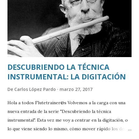
a vosotros o a vuestros alumnos, no dudéis en preguntarle.
Podéis contactar con ella por aquí , indicando que vuestra
consulta va dirigida a María José o en nuestro correo
electrónico educaflauta@gmail.com. No os perdáis sus
vídeos sobre la posición de la espalda y las manos. Para m...
DESCUBRIENDO LA TÉCNICA
INSTRUMENTAL: LA DIGITACIÓN
De
Carlos López Pardo
marzo 27, 2017
Hola a todos Flutetrainer@s Volvemos a la carga con una
nueva entrada de la serie "Descubriendo la técnica
instrumental". Esta vez me voy a centrar en la digitación, o
lo que viene siendo lo mismo, cómo mover rápido los dedos
sin liarla parda.